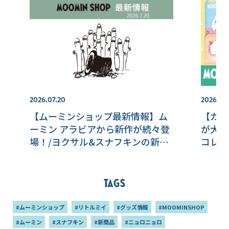
2026.07.20
2026.07
【ムーミンショップ最新情報】ム
【カプ
ーミン アラビアから新作が続々登
が大集
場！/ヨクサル&スナフキンの新作
コレク
アイテムも
登場！
Tags
#ムーミンショップ
#リトルミイ
#グッズ情報
#MOOMINSHOP
#ムーミン
#スナフキン
#新商品
#ニョロニョロ