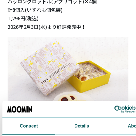
ハッロングロットル(アプリコット)×4個
計8個入(いずれも個包装)
1,296円(税込)
2026年6月3日(水)より好評発売中！
Consent
Details
Abo