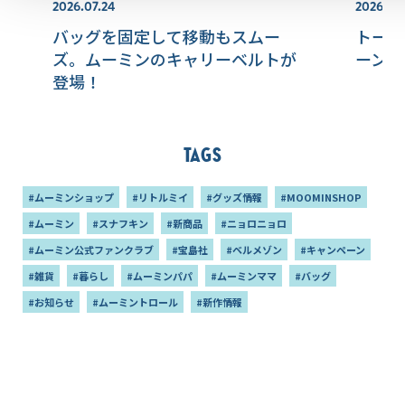
2026.07.24
2026.07.
バッグを固定して移動もスムー
トート
ズ。ムーミンのキャリーベルトが
ーンの
登場！
Tags
#ムーミンショップ
#リトルミイ
#グッズ情報
#MOOMINSHOP
#ムーミン
#スナフキン
#新商品
#ニョロニョロ
#ムーミン公式ファンクラブ
#宝島社
#ベルメゾン
#キャンペーン
#雑貨
#暮らし
#ムーミンパパ
#ムーミンママ
#バッグ
#お知らせ
#ムーミントロール
#新作情報