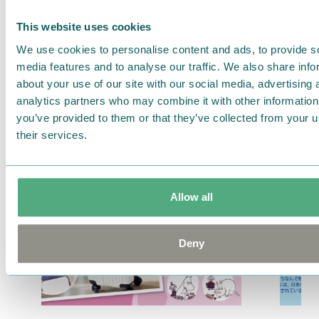
☆販売店舗☆
This website uses cookies
＊伊勢丹新宿本店 本館地下1階 カフェ エ シュクレ
We use cookies to personalise content and ads, to provide s
https://www.mistore.jp/store/shinjuku/shops/mainf
media features and to analyse our traffic. We also share info
about your use of our site with our social media, advertising 
analytics partners who may combine it with other information
you’ve provided to them or that they’ve collected from your u
Related articles
their services.
Allow all
Deny