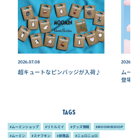
2026.07.08
2026.07.
超キュートなピンバッジが入荷♪
ムーミ
登場！
Tags
#ムーミンショップ
#リトルミイ
#グッズ情報
#MOOMINSHOP
#ムーミン
#スナフキン
#新商品
#ニョロニョロ