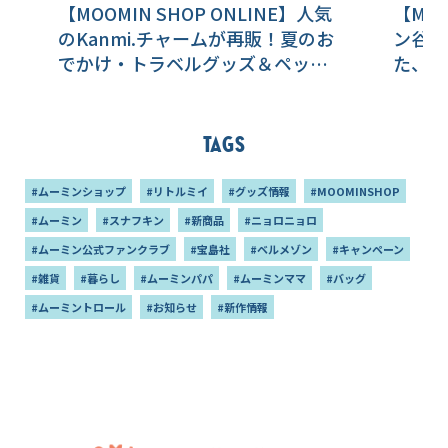
【MOOMIN SHOP ONLINE】人気
【MO
のKanmi.チャームが再販！夏のお
ン谷の
でかけ・トラベルグッズ＆ペット
た、お
アイテム特集♪
プ♪
Tags
#ムーミンショップ
#リトルミイ
#グッズ情報
#MOOMINSHOP
#ムーミン
#スナフキン
#新商品
#ニョロニョロ
#ムーミン公式ファンクラブ
#宝島社
#ベルメゾン
#キャンペーン
#雑貨
#暮らし
#ムーミンパパ
#ムーミンママ
#バッグ
#ムーミントロール
#お知らせ
#新作情報