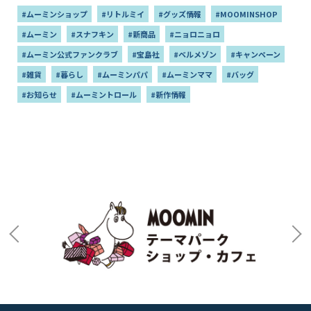
#ムーミンショップ
#リトルミイ
#グッズ情報
#MOOMINSHOP
#ムーミン
#スナフキン
#新商品
#ニョロニョロ
#ムーミン公式ファンクラブ
#宝島社
#ベルメゾン
#キャンペーン
#雑貨
#暮らし
#ムーミンパパ
#ムーミンママ
#バッグ
#お知らせ
#ムーミントロール
#新作情報