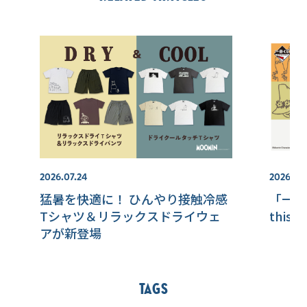
2026.07.24
2026.08
猛暑を快適に！ ひんやり接触冷感
「一番く
Tシャツ＆リラックスドライウェ
thi
アが新登場
Tags