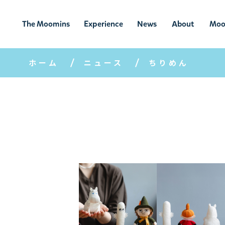
The Moomins
Experience
News
About
Moo
ムーミンの
ムーミンの世
ニュ
ムーミン
ム
世界
界を楽しむ
ース
について
ホーム
ニュース
ちりめん