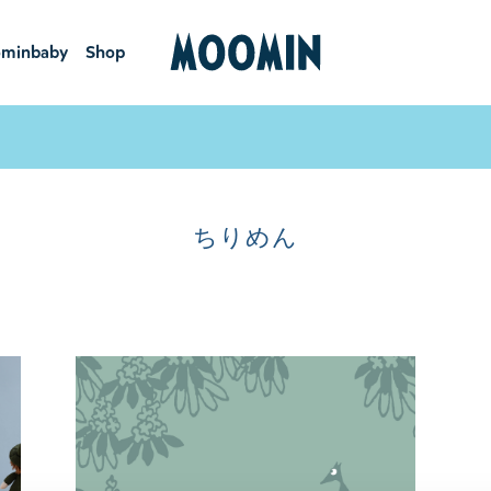
minbaby
Shop
ーミンベ
ショ
ビー
ップ
ちりめん