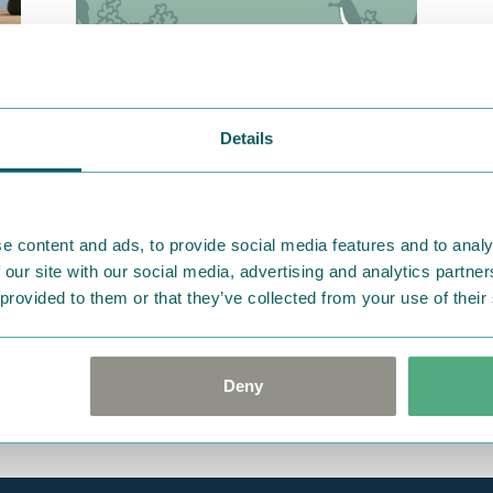
2019.12.28
Details
ょ
職人さんが一つ一つ丁寧に…テトラ
み
ポーチ
カ
e content and ads, to provide social media features and to analy
 our site with our social media, advertising and analytics partn
 provided to them or that they’ve collected from your use of their
Deny