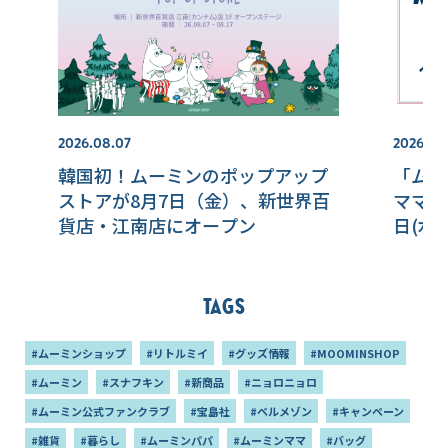
2026.08.07
2026.07.
韓国初！ムーミンのポップアップ
「ムー
ストアが8月7日（金）、新世界百
ママの
貨店・江南店にオープン
日(水
Tags
#ムーミンショップ
#リトルミイ
#グッズ情報
#MOOMINSHOP
#ムーミン
#スナフキン
#新商品
#ニョロニョロ
#ムーミン公式ファンクラブ
#宝島社
#ベルメゾン
#キャンペーン
#雑貨
#暮らし
#ムーミンパパ
#ムーミンママ
#バッグ