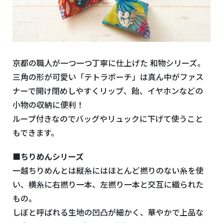
京都の職人が一つ一つ丁寧に仕上げた 和物シリーズ。
三角の形が可愛い「テトラポーチ」は真ん中がファス
ナーで開け閉めしやすくリップ、飴、イヤホンなどの
小物の収納に便利！
ループ付きなのでバッグやリュックに下げて使うこと
もできます。
■ちりめんシリーズ
一越ちりめんとは縦糸にはほとんど撚りのない糸を使
い、横糸に右撚り一本、左撚り一本と交互に織られた
もの。
しぼと呼ばれる生地の凹凸が細かく、華やかで上品な