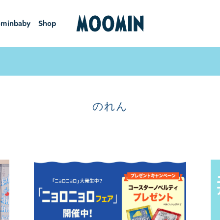
minbaby
Shop
ーミンベ
ショ
ビー
ップ
のれん