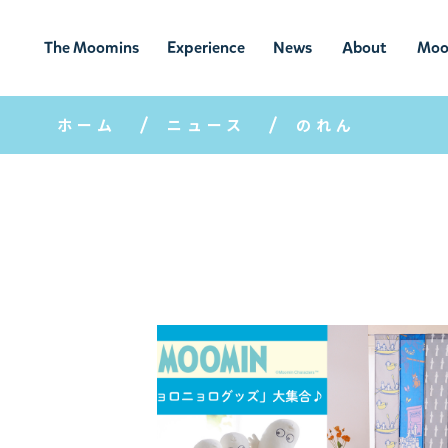
The Moomins
Experience
News
About
Moo
ムーミンの
ムーミンの世
ニュ
ムーミン
ム
世界
界を楽しむ
ース
について
ホーム
ニュース
のれん