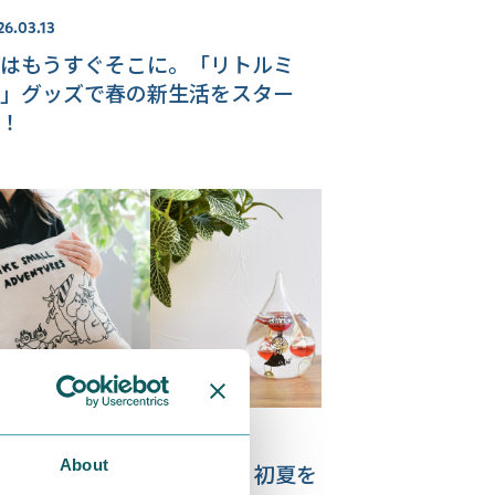
26.03.13
はもうすぐそこに。「リトルミ
」グッズで春の新生活をスター
！
25.05.08
About
MOOMIN SHOP ONLINE】初夏を