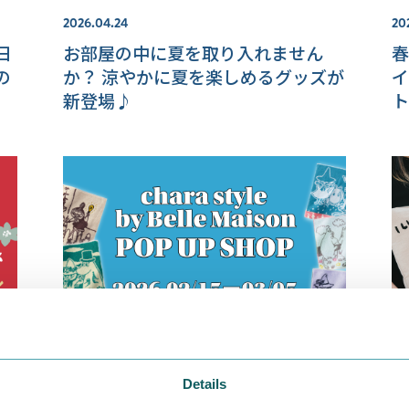
2026.04.24
20
日
お部屋の中に夏を取り入れません
春
の
か？ 涼やかに夏を楽しめるグッズが
イ
新登場♪
ト
2026.02.13
20
Details
ン
ニュウマン新宿でベルメゾンオリジ
【