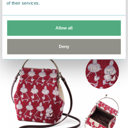
of their services.
使い込むほどに味が出る栃木レザーにキャラクターを
型押し。
バッグなどに掛けることもできます。
Allow all
＜詳細はこちら＞
Deny
形を変えて使えるがま口バッグ／亥之吉