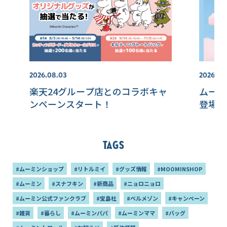
2026.08.03
2026.07.
楽天24グループ店とのコラボキャ
ムーミ
ンペーンスタート！
登場！
Tags
#ムーミンショップ
#リトルミイ
#グッズ情報
#MOOMINSHOP
#ムーミン
#スナフキン
#新商品
#ニョロニョロ
#ムーミン公式ファンクラブ
#宝島社
#ベルメゾン
#キャンペーン
#雑貨
#暮らし
#ムーミンパパ
#ムーミンママ
#バッグ