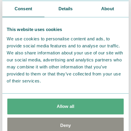
Consent
Details
About
This website uses cookies
We use cookies to personalise content and ads, to
provide social media features and to analyse our traffic.
We also share information about your use of our site with
our social media, advertising and analytics partners who
may combine it with other information that you’ve
2025.03.14
provided to them or that they’ve collected from your use
【MOOMIN SHOP ONLINE】引っ越しや模様替
of their services.
えにおすすめのアイテムをご紹介！
Allow all
Deny