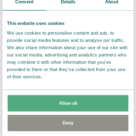
Consent
Details
About
「MOOMIN SHOP CASUAL EDITION」 最新情
報！札幌ステラプレイス店２周年！
This website uses cookies
We use cookies to personalise content and ads, to
provide social media features and to analyse our traffic.
We also share information about your use of our site with
our social media, advertising and analytics partners who
may combine it with other information that you’ve
provided to them or that they’ve collected from your use
of their services.
Allow all
2025.03.25
「MOOMIN SHOP CASUAL EDITION」 限定商品
Deny
情報！タイトルコレクション登場！