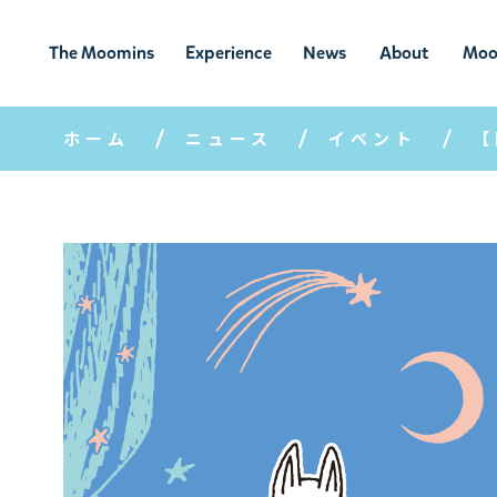
The Moomins
Experience
News
About
Moo
ムーミンの
ムーミンの世
ニュ
ムーミン
ム
世界
界を楽しむ
ース
について
ホーム
ニュース
イベント
【