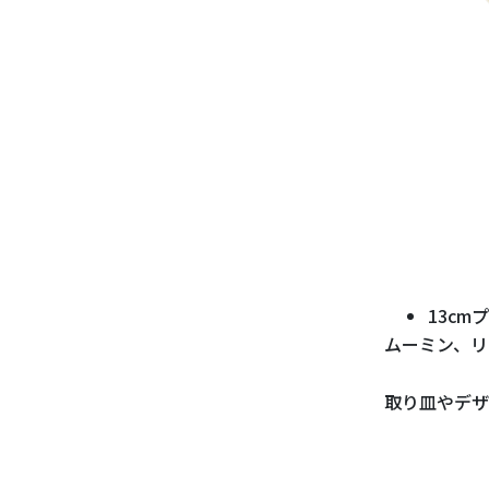
13cm
プ
ムーミン、リ
取り皿やデザ