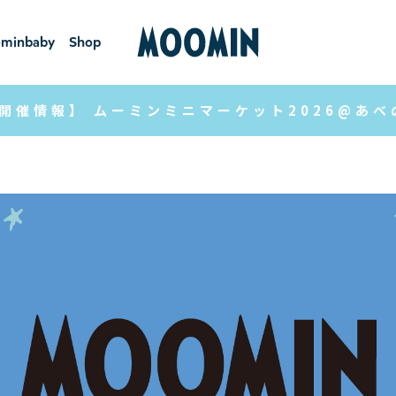
minbaby
Shop
ーミンベ
ショ
ビー
ップ
開催情報】 ムーミンミニマーケット2026@あ