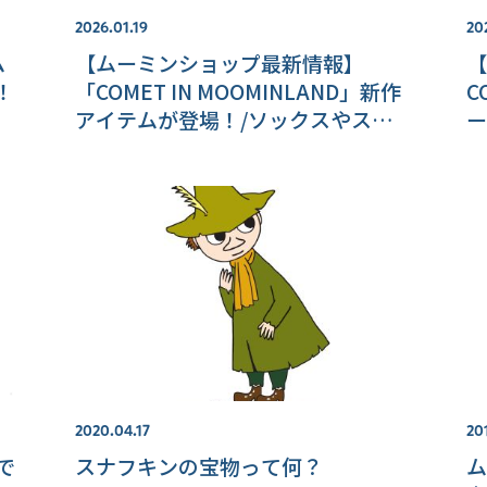
2026.01.19
20
ム
【ムーミンショップ最新情報】
【
！
「COMET IN MOOMINLAND」新作
C
アイテムが登場！/ソックスやステ
ー
ーショナリーの新作も
の
2020.04.17
20
で
スナフキンの宝物って何？
ム