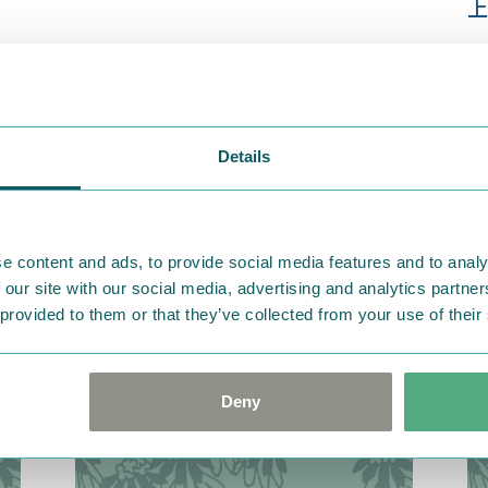
上
Details
e content and ads, to provide social media features and to analy
 our site with our social media, advertising and analytics partn
 provided to them or that they’ve collected from your use of their
2019.04.05
20
ムーミントロールとスナフキンの出
ム
会い
山
Deny