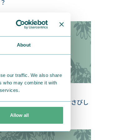
？
About
se our traffic. We also share
ers who may combine it with
 services.
18.08.10
ーミンの日の集いと、「おさびし
」の誇り高き鷲
Allow all