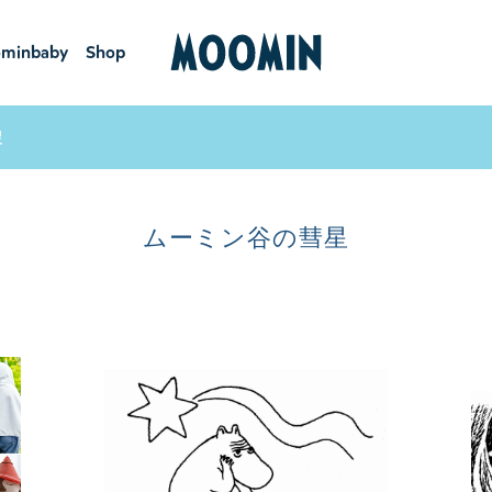
minbaby
Shop
ーミンベ
ショ
ビー
ップ
星
ムーミン谷の彗星