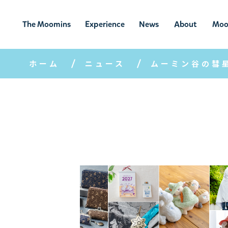
The Moomins
Experience
News
About
Moo
ムーミンの
ムーミンの世
ニュ
ムーミン
ム
世界
界を楽しむ
ース
について
ホーム
ニュース
ムーミン谷の彗