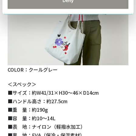
Deny
COLOR：クールグレー
＜スペック＞
■サイズ：約W41/31×H30～46×D14cm
■ハンドル高さ：約27.5cm
■重 量：約190g
■容 量：約10～14L
■表 地：ナイロン（軽撥水加工）
■裏 地：EVA（保冷・保温素材）