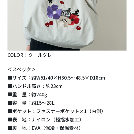
COLOR：クールグレー
＜スペック＞
■サイズ：約W51/40×H30.5～48.5×D18cm
■ハンドル高さ：約23cm
■重 量：約240g
■容 量：約15～28L
■ポケット：ファスナーポケット×1（内側）
■表 地：ナイロン（軽撥水加工）
■裏 地：EVA（保冷・保温素材）