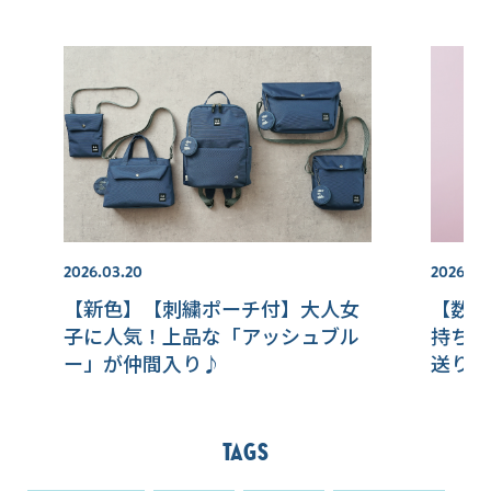
2026.03.20
2026.04
【新色】【刺繍ポーチ付】大人女
【数量
子に人気！上品な「アッシュブル
持ちを
ー」が仲間入り♪
送りた
♪
Tags