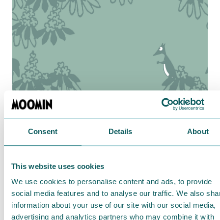
2017.03.24
Consent
Details
About
『ムーミン谷の彗星』物語のワンシーンをプリン
ト
This website uses cookies
We use cookies to personalise content and ads, to provide
social media features and to analyse our traffic. We also sha
information about your use of our site with our social media,
advertising and analytics partners who may combine it with