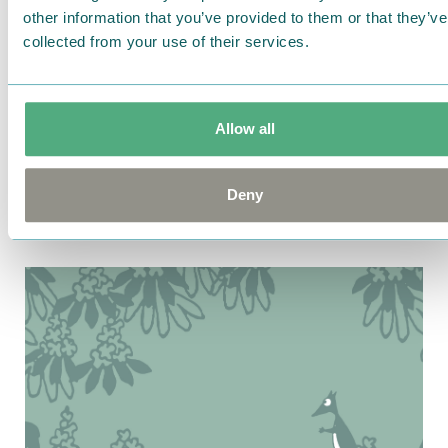
other information that you’ve provided to them or that they’ve
collected from your use of their services.
Allow all
2017.03.18
Deny
線画のイラストがかわいい♪シンプル総柄ワンピ
ース。