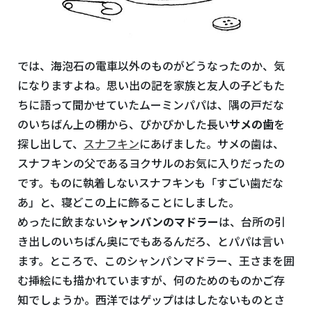
では、海泡石の電車以外のものがどうなったのか、気
になりますよね。思い出の記を家族と友人の子どもた
ちに語って聞かせていたムーミンパパは、隅の戸だな
のいちばん上の棚から、ぴかぴかした長い
サメの歯
を
探し出して、
スナフキン
にあげました。サメの歯は、
スナフキンの父であるヨクサルのお気に入りだったの
です。ものに執着しないスナフキンも「すごい歯だな
あ」と、寝どこの上に飾ることにしました。
めったに飲まない
シャンパンのマドラー
は、台所の引
き出しのいちばん奥にでもあるんだろ、とパパは言い
ます。ところで、このシャンパンマドラー、王さまを囲
む挿絵にも描かれていますが、何のためのものかご存
知でしょうか。西洋ではゲップははしたないものとさ