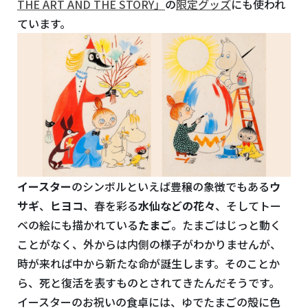
THE ART AND THE STORY」
の
限定グッズ
にも使われ
ています。
イースター
のシンボルといえば豊穣の象徴でもある
ウ
サギ
、
ヒヨコ
、春を彩る
水仙などの花々
、そしてトー
ベの絵にも描かれている
たまご
。たまごはじっと動く
ことがなく、外からは内側の様子がわかりませんが、
時が来れば中から新たな命が誕生します。そのことか
ら、死と復活を表すものとされてきたんだそうです。
イースターのお祝いの食卓には、ゆでたまごの殻に色