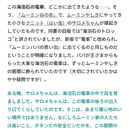
この
海泡石の電車
、どこかに出てきたような……。そ
う、
『ムーミン谷の冬』
で、
ムーミンやしき
にやってき
た小さな
クニット（はい虫）
の
サロメちゃん
が寝起き
していたものです。同書の旧版では“海泡石のトロッ
コ”と訳されていましたが、新版で“電車”と改められ、
『ムーミンパパの思い出』に出てくるのと同じものだ
ということが明確になりました。パパが王さまからも
らった大事な海泡石の電車は、ずっとムーミンやしき
の居間に飾られていたのです（大切にされていたかは
やや疑問ですが）。
ある晩、サロメちゃんは、海泡石の電車の中で目を覚
ましました。サロメちゃんは、この電車の後ろの出入
り口でくらしていたのです。そこは、あまり寝心地のい
い場所ではありません。なにしろムーミン家の人たち
は長いこと、ボタンだの安全ピンだのを、この居間の