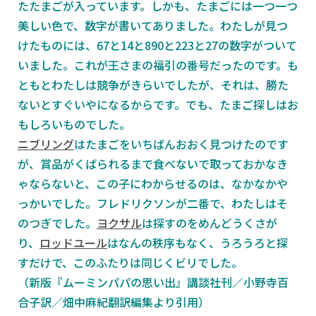
たたまごが入っています。しかも、たまごには一つ一つ
美しい色で、数字が書いてありました。わたしが見つ
けたものには、67と14と890と223と27の数字がついて
いました。これが王さまの福引の番号だったのです。も
ともとわたしは競争がきらいでしたが、それは、勝た
ないとすぐいやになるからです。でも、たまご探しはお
もしろいものでした。
ニブリング
はたまごをいちばんおおく見つけたのです
が、賞品がくばられるまで食べないで取っておかなき
ゃならないと、この子にわからせるのは、なかなかや
っかいでした。フレドリクソンが二番で、わたしはそ
のつぎでした。
ヨクサル
は探すのをめんどうくさが
り、
ロッドユール
はなんの秩序もなく、うろうろと探
すだけで、このふたりは同じくビリでした。
（新版『ムーミンパパの思い出』講談社刊／小野寺百
合子訳／畑中麻紀翻訳編集より引用）