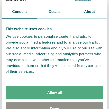
Consent
Details
About
This website uses cookies
We use cookies to personalise content and ads, to
provide social media features and to analyse our traffic.
We also share information about your use of our site with
our social media, advertising and analytics partners who
may combine it with other information that you’ve
provided to them or that they’ve collected from your use
of their services.
Allow all
フレドリクソンは前から欲しがっていた回転のこぎり
をはじめ、大工道具などの実用品をどっさりもらいま
した。ヨクサルとロッドユールがもらったのはチョコ
Deny