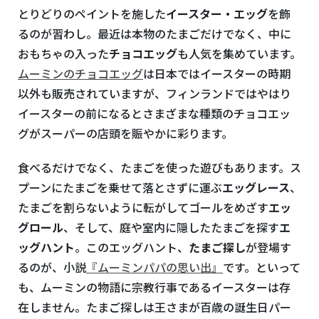
とりどりのペイントを施した
イースター・エッグ
を飾
るのが習わし。最近は本物のたまごだけでなく、中に
おもちゃの入った
チョコエッグ
も人気を集めています。
ムーミンのチョコエッグ
は日本ではイースターの時期
以外も販売されていますが、フィンランドではやはり
イースターの前になるとさまざまな種類のチョコエッ
グがスーパーの店頭を賑やかに彩ります。
食べるだけでなく、たまごを使った遊びもあります。ス
プーンにたまごを乗せて落とさずに運ぶ
エッグレース
、
たまごを割らないように転がしてゴールをめざす
エッ
グロール
、そして、庭や室内に隠したたまごを探す
エ
ッグハント
。このエッグハント、
たまご探し
が登場す
るのが、小説
『ムーミンパパの思い出』
です。といって
も、ムーミンの物語に宗教行事であるイースターは存
在しません。たまご探しは王さまが百歳の誕生日パー