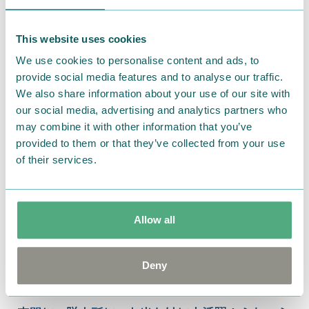
2024.02.16
This website uses cookies
全面にデザインされたムーミンの世界が魅力。ふ
We use cookies to personalise content and ads, to
んわりタオルが販売中【ベルメゾンオリジナル】
provide social media features and to analyse our traffic.
We also share information about your use of our site with
our social media, advertising and analytics partners who
may combine it with other information that you’ve
provided to them or that they’ve collected from your use
of their services.
Allow all
Deny
2023.12.20