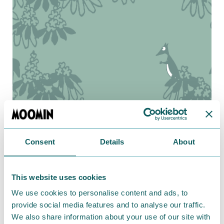
2020.10.11
さりげなく使える♪アイコンデザインのミニタオ
Consent
Details
About
ル
This website uses cookies
We use cookies to personalise content and ads, to
provide social media features and to analyse our traffic.
We also share information about your use of our site with